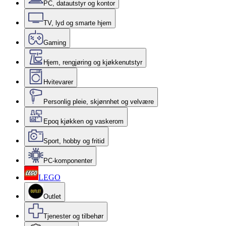
PC, datautstyr og kontor
TV, lyd og smarte hjem
Gaming
Hjem, rengjøring og kjøkkenutstyr
Hvitevarer
Personlig pleie, skjønnhet og velvære
Epoq kjøkken og vaskerom
Sport, hobby og fritid
PC-komponenter
LEGO
Outlet
Tjenester og tilbehør