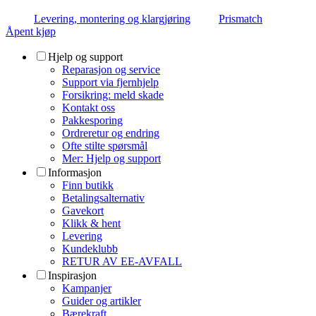
Levering, montering og klargjøring
Prismatch
Åpent kjøp
Hjelp og support
Reparasjon og service
Support via fjernhjelp
Forsikring: meld skade
Kontakt oss
Pakkesporing
Ordreretur og endring
Ofte stilte spørsmål
Mer: Hjelp og support
Informasjon
Finn butikk
Betalingsalternativ
Gavekort
Klikk & hent
Levering
Kundeklubb
RETUR AV EE-AVFALL
Inspirasjon
Kampanjer
Guider og artikler
Bærekraft