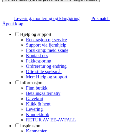
Levering, montering og klargjøring
Prismatch
Åpent kjøp
Hjelp og support
Reparasjon og service
Support via fjernhjelp
Forsikring: meld skade
Kontakt oss
Pakkesporing
Ordreretur og endring
Ofte stilte spørsmål
Mer: Hjelp og support
Informasjon
Finn butikk
Betalingsalternativ
Gavekort
Klikk & hent
Levering
Kundeklubb
RETUR AV EE-AVFALL
Inspirasjon
Kampanjer