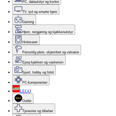
PC, datautstyr og kontor
TV, lyd og smarte hjem
Gaming
Hjem, rengjøring og kjøkkenutstyr
Hvitevarer
Personlig pleie, skjønnhet og velvære
Epoq kjøkken og vaskerom
Sport, hobby og fritid
PC-komponenter
LEGO
Outlet
Tjenester og tilbehør