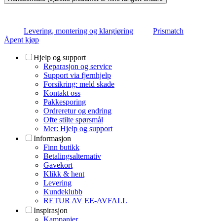
Levering, montering og klargjøring
Prismatch
Åpent kjøp
Hjelp og support
Reparasjon og service
Support via fjernhjelp
Forsikring: meld skade
Kontakt oss
Pakkesporing
Ordreretur og endring
Ofte stilte spørsmål
Mer: Hjelp og support
Informasjon
Finn butikk
Betalingsalternativ
Gavekort
Klikk & hent
Levering
Kundeklubb
RETUR AV EE-AVFALL
Inspirasjon
Kampanjer