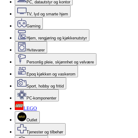
PC, datautstyr og kontor
TV, lyd og smarte hjem
Gaming
Hjem, rengjøring og kjøkkenutstyr
Hvitevarer
Personlig pleie, skjønnhet og velvære
Epoq kjøkken og vaskerom
Sport, hobby og fritid
PC-komponenter
LEGO
Outlet
Tjenester og tilbehør