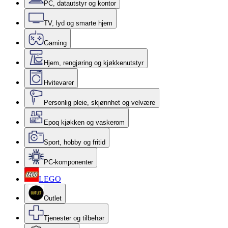
PC, datautstyr og kontor
TV, lyd og smarte hjem
Gaming
Hjem, rengjøring og kjøkkenutstyr
Hvitevarer
Personlig pleie, skjønnhet og velvære
Epoq kjøkken og vaskerom
Sport, hobby og fritid
PC-komponenter
LEGO
Outlet
Tjenester og tilbehør