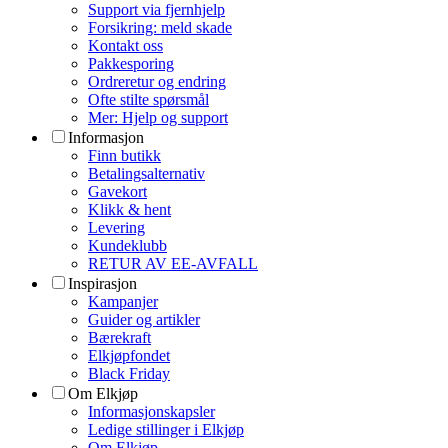
Support via fjernhjelp
Forsikring: meld skade
Kontakt oss
Pakkesporing
Ordreretur og endring
Ofte stilte spørsmål
Mer: Hjelp og support
Informasjon
Finn butikk
Betalingsalternativ
Gavekort
Klikk & hent
Levering
Kundeklubb
RETUR AV EE-AVFALL
Inspirasjon
Kampanjer
Guider og artikler
Bærekraft
Elkjøpfondet
Black Friday
Om Elkjøp
Informasjonskapsler
Ledige stillinger i Elkjøp
Om Elkjøp