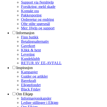
Support via fjernhjelp
Forsikring: meld skade
Kontakt oss
Pakkesporing
Ordreretur og endring
Ofte stilte spørsmål
Mer: Hjelp og support
Informasjon
Finn butikk
Betalingsalternativ
Gavekort
Klikk & hent
Levering
Kundeklubb
RETUR AV EE-AVFALL
Inspirasjon
Kampanjer
Guider og artikler
Bærekraft
Elkjøpfondet
Black Friday
Om Elkjøp
Informasjonskapsler
Ledige stillinger i Elkjøp
Om Elkjøp