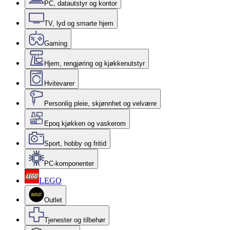
PC, datautstyr og kontor
TV, lyd og smarte hjem
Gaming
Hjem, rengjøring og kjøkkenutstyr
Hvitevarer
Personlig pleie, skjønnhet og velvære
Epoq kjøkken og vaskerom
Sport, hobby og fritid
PC-komponenter
LEGO
Outlet
Tjenester og tilbehør