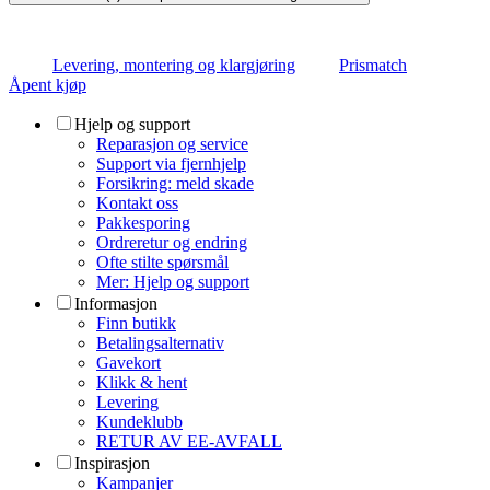
Levering, montering og klargjøring
Prismatch
Åpent kjøp
Hjelp og support
Reparasjon og service
Support via fjernhjelp
Forsikring: meld skade
Kontakt oss
Pakkesporing
Ordreretur og endring
Ofte stilte spørsmål
Mer: Hjelp og support
Informasjon
Finn butikk
Betalingsalternativ
Gavekort
Klikk & hent
Levering
Kundeklubb
RETUR AV EE-AVFALL
Inspirasjon
Kampanjer