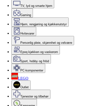
TV, lyd og smarte hjem
Gaming
Hjem, rengjøring og kjøkkenutstyr
Hvitevarer
Personlig pleie, skjønnhet og velvære
Epoq kjøkken og vaskerom
Sport, hobby og fritid
PC-komponenter
LEGO
Outlet
Tjenester og tilbehør
Kampanjer