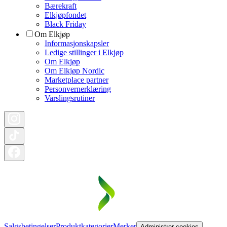
Bærekraft
Elkjøpfondet
Black Friday
Om Elkjøp
Informasjonskapsler
Ledige stillinger i Elkjøp
Om Elkjøp
Om Elkjøp Nordic
Marketplace partner
Personvernerklæring
Varslingsrutiner
Salgsbetingelser
Produktkategorier
Merker
Administrer cookies