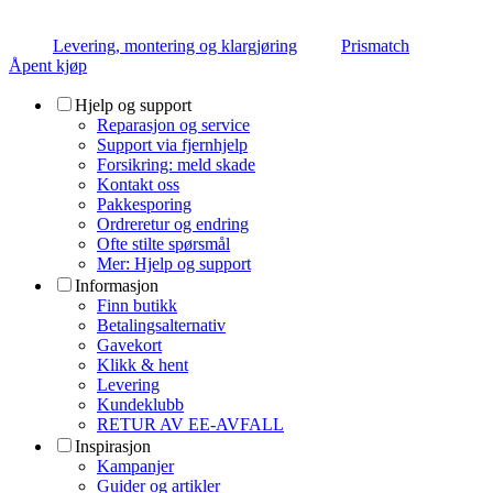
Levering, montering og klargjøring
Prismatch
Åpent kjøp
Hjelp og support
Reparasjon og service
Support via fjernhjelp
Forsikring: meld skade
Kontakt oss
Pakkesporing
Ordreretur og endring
Ofte stilte spørsmål
Mer: Hjelp og support
Informasjon
Finn butikk
Betalingsalternativ
Gavekort
Klikk & hent
Levering
Kundeklubb
RETUR AV EE-AVFALL
Inspirasjon
Kampanjer
Guider og artikler