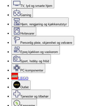
TV, lyd og smarte hjem
Gaming
Hjem, rengjøring og kjøkkenutstyr
Hvitevarer
Personlig pleie, skjønnhet og velvære
Epoq kjøkken og vaskerom
Sport, hobby og fritid
PC-komponenter
LEGO
Outlet
Tjenester og tilbehør
Kampanjer