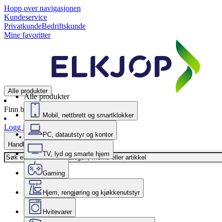
Hopp over navigasjonen
Kundeservice
Privatkunde
Bedriftskunde
Mine favoritter
Alle produkter
Alle produkter
Finn butikk
Mobil, nettbrett og smartklokker
Logg inn
PC, datautstyr og kontor
Handlekurv
TV, lyd og smarte hjem
Gaming
Hjem, rengjøring og kjøkkenutstyr
Hvitevarer