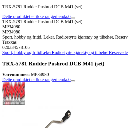
TRX-5781 Rudder Pushrod DCB M41 (set)
Dette produktet er ikke rangert enda.
0
TRX-5781 Rudder Pushrod DCB M41 (set)
MP34980
MP34980
Sport, hobby og fritid, Leker, Radiostyrte kjøretøy og tilbehør, Reserve
Traxxas
020334578105
Sport, hobby og fritid
Leker
Radiostyrte kjøretøy og tilbehør
Reservedele
TRX-5781 Rudder Pushrod DCB M41 (set)
Varenummer:
MP34980
Dette produktet er ikke rangert enda.
0