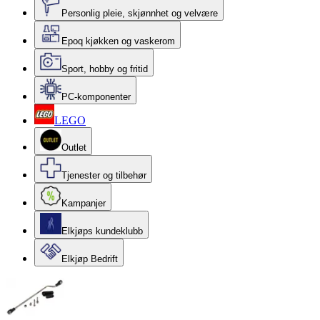
Personlig pleie, skjønnhet og velvære
Epoq kjøkken og vaskerom
Sport, hobby og fritid
PC-komponenter
LEGO
Outlet
Tjenester og tilbehør
Kampanjer
Elkjøps kundeklubb
Elkjøp Bedrift