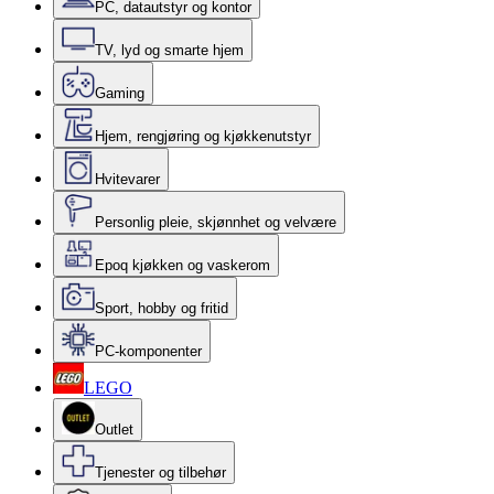
PC, datautstyr og kontor
TV, lyd og smarte hjem
Gaming
Hjem, rengjøring og kjøkkenutstyr
Hvitevarer
Personlig pleie, skjønnhet og velvære
Epoq kjøkken og vaskerom
Sport, hobby og fritid
PC-komponenter
LEGO
Outlet
Tjenester og tilbehør