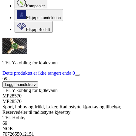
Kampanjer
Elkjøps kundeklubb
Elkjøp Bedrift
TFL Y-kobling for kjølevann
Dette produktet er ikke rangert enda.
0
69.-
Legg i handlekurv
TFL Y-kobling for kjølevann
MP28570
MP28570
Sport, hobby og fritid, Leker, Radiostyrte kjøretøy og tilbehør,
Reservedeler til radiostyrte kjøretøy
TFL Hobby
69
NOK
7072655012151