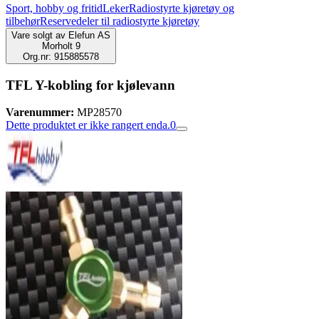
Sport, hobby og fritid
Leker
Radiostyrte kjøretøy og
tilbehør
Reservedeler til radiostyrte kjøretøy
Vare solgt av
Elefun AS
Morholt 9
Org.nr: 915885578
TFL Y-kobling for kjølevann
Varenummer:
MP28570
Dette produktet er ikke rangert enda.
0