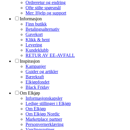
Ordreretur og endring
Ofte stilte spørsmål
Mer: Hjelp og support
Informasjon
Finn butikk
Betalingsalternativ
Gavekort
Klikk & hent
Levering
Kundeklubb
RETUR AV EE-AVFALL
Inspirasjon
Kampanjer
Guider og artikler
Bærekraft
Elkjøpfondet
Black Friday
Om Elkjøp
Informasjonskapsler
Ledige stillinger i Elkjøp
Om Elkjøp
Om Elkjøp Nordic
Marketplace partner
Personvernerklæring
Varslingsrutiner