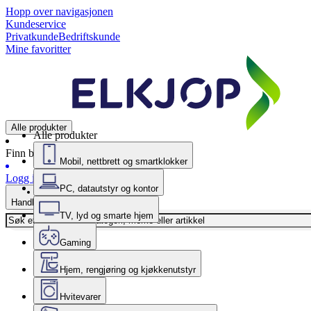
Hopp over navigasjonen
Kundeservice
Privatkunde
Bedriftskunde
Mine favoritter
Alle produkter
Alle produkter
Finn butikk
Mobil, nettbrett og smartklokker
Logg inn
PC, datautstyr og kontor
Handlekurv
TV, lyd og smarte hjem
Gaming
Hjem, rengjøring og kjøkkenutstyr
Hvitevarer