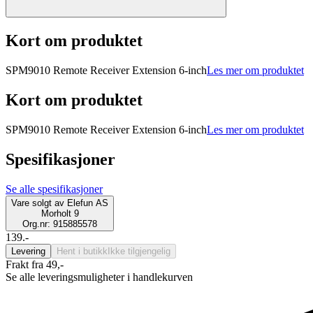
Kort om produktet
SPM9010 Remote Receiver Extension 6-inch
Les mer om produktet
Kort om produktet
SPM9010 Remote Receiver Extension 6-inch
Les mer om produktet
Spesifikasjoner
Se alle spesifikasjoner
Vare solgt av
Elefun AS
Morholt 9
Org.nr: 915885578
139.-
Levering
Hent i butikk
Ikke tilgjengelig
Frakt fra 49,-
Se alle leveringsmuligheter i handlekurven