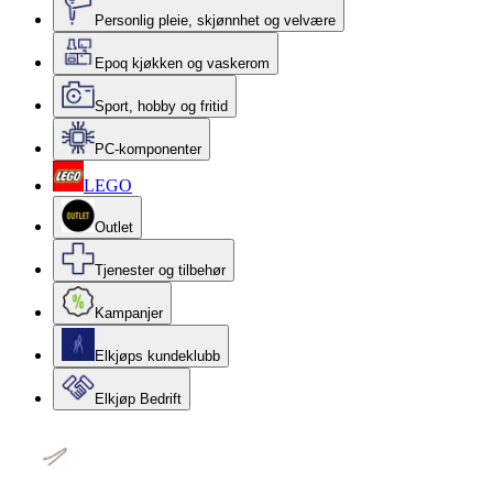
Personlig pleie, skjønnhet og velvære
Epoq kjøkken og vaskerom
Sport, hobby og fritid
PC-komponenter
LEGO
Outlet
Tjenester og tilbehør
Kampanjer
Elkjøps kundeklubb
Elkjøp Bedrift