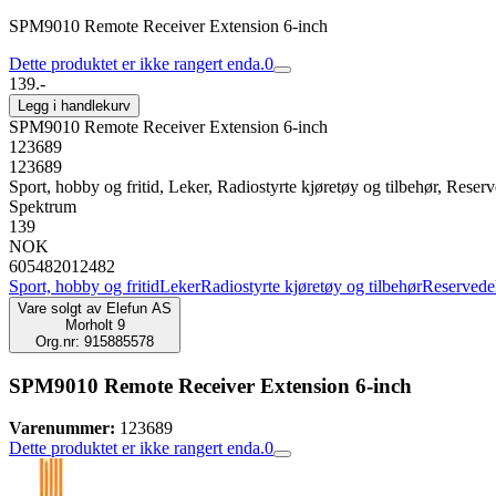
SPM9010 Remote Receiver Extension 6-inch
Dette produktet er ikke rangert enda.
0
139.-
Legg i handlekurv
SPM9010 Remote Receiver Extension 6-inch
123689
123689
Sport, hobby og fritid, Leker, Radiostyrte kjøretøy og tilbehør, Reserve
Spektrum
139
NOK
605482012482
Sport, hobby og fritid
Leker
Radiostyrte kjøretøy og tilbehør
Reservedele
Vare solgt av
Elefun AS
Morholt 9
Org.nr: 915885578
SPM9010 Remote Receiver Extension 6-inch
Varenummer:
123689
Dette produktet er ikke rangert enda.
0