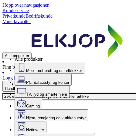
Hopp over navigasjonen
Kundeservice
Privatkunde
Bedriftskunde
Mine favoritter
Alle produkter
Alle produkter
Finn butikk
Mobil, nettbrett og smartklokker
Logg inn
PC, datautstyr og kontor
Handlekurv
TV, lyd og smarte hjem
Gaming
Hjem, rengjøring og kjøkkenutstyr
Hvitevarer