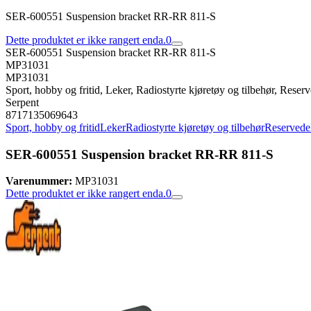
SER-600551 Suspension bracket RR-RR 811-S
Dette produktet er ikke rangert enda.
0
SER-600551 Suspension bracket RR-RR 811-S
MP31031
MP31031
Sport, hobby og fritid, Leker, Radiostyrte kjøretøy og tilbehør, Reserve
Serpent
8717135069643
Sport, hobby og fritid
Leker
Radiostyrte kjøretøy og tilbehør
Reservedele
SER-600551 Suspension bracket RR-RR 811-S
Varenummer:
MP31031
Dette produktet er ikke rangert enda.
0