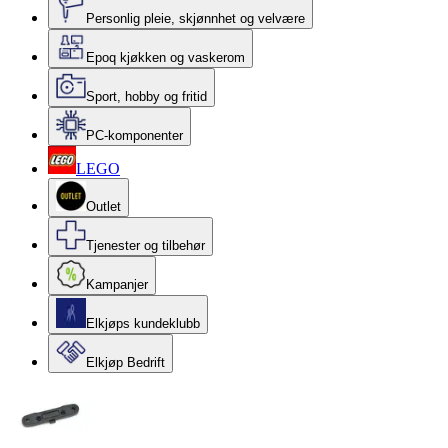
Personlig pleie, skjønnhet og velvære
Epoq kjøkken og vaskerom
Sport, hobby og fritid
PC-komponenter
LEGO
Outlet
Tjenester og tilbehør
Kampanjer
Elkjøps kundeklubb
Elkjøp Bedrift