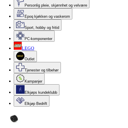
Personlig pleie, skjønnhet og velvære
Epoq kjøkken og vaskerom
Sport, hobby og fritid
PC-komponenter
LEGO
Outlet
Tjenester og tilbehør
Kampanjer
Elkjøps kundeklubb
Elkjøp Bedrift