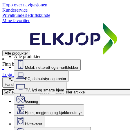
Hopp over navigasjonen
Kundeservice
Privatkunde
Bedriftskunde
Mine favoritter
Alle produkter
Alle produkter
Finn butikk
Mobil, nettbrett og smartklokker
Logg inn
PC, datautstyr og kontor
Handlekurv
TV, lyd og smarte hjem
Gaming
Hjem, rengjøring og kjøkkenutstyr
Hvitevarer