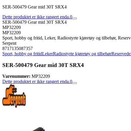
SER-500479 Gear mid 30T SRX4
Dette produktet er ikke rangert enda.
0
SER-500479 Gear mid 30T SRX4
MP32209
MP32209
Sport, hobby og fritid, Leker, Radiostyrte kjøretøy og tilbehør, Reserve
Serpent
8717135087357
Sport, hobby og fritid
Leker
Radiostyrte kjøretøy og tilbehør
Reservedele
SER-500479 Gear mid 30T SRX4
Varenummer:
MP32209
Dette produktet er ikke rangert enda.
0