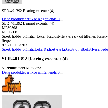
SER-401392 Bearing excenter (4)
Dette produktet er ikke rangert enda.
0
SER-401392 Bearing excenter (4)
MP30868
MP30868
Sport, hobby og fritid, Leker, Radiostyrte kjøretøy og tilbehør, Reserve
Serpent
8717135058203
Sport, hobby og fritid
Leker
Radiostyrte kjøretøy og tilbehør
Reservedele
SER-401392 Bearing excenter (4)
Varenummer:
MP30868
Dette produktet er ikke rangert enda.
0