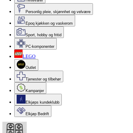
Hvitevarer
Personlig pleie, skjønnhet og velvære
Epoq kjøkken og vaskerom
Sport, hobby og fritid
PC-komponenter
LEGO
Outlet
Tjenester og tilbehør
Kampanjer
Elkjøps kundeklubb
Elkjøp Bedrift