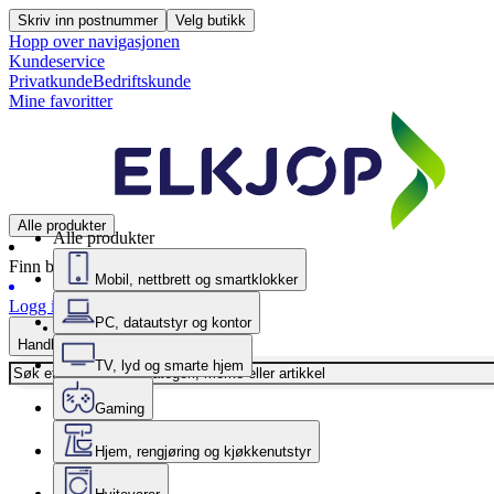
Skriv inn postnummer
Velg butikk
Hopp over navigasjonen
Kundeservice
Privatkunde
Bedriftskunde
Mine favoritter
Alle produkter
Alle produkter
Finn butikk
Mobil, nettbrett og smartklokker
Logg inn
PC, datautstyr og kontor
Handlekurv
TV, lyd og smarte hjem
Gaming
Hjem, rengjøring og kjøkkenutstyr