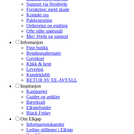
Support via fjernhjelp
Forsikring: meld skade
Kontakt oss
Pakkesporing
Ordreretur og endring
Ofte stilte spørsmål
Mer: Hjelp og support
Informasjon
Finn butikk
Betalingsalternativ
Gavekort
Klikk & hent
Levering
Kundeklubb
RETUR AV EE-AVFALL
Inspirasjon
Kampanjer
Guider og artikler
Bærekraft
Elkjøpfondet
Black Friday
Om Elkjøp
Informasjonskapsler
Ledige stillinger i Elkjøp