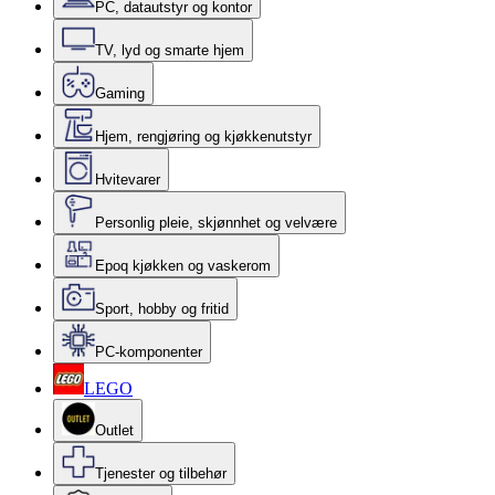
PC, datautstyr og kontor
TV, lyd og smarte hjem
Gaming
Hjem, rengjøring og kjøkkenutstyr
Hvitevarer
Personlig pleie, skjønnhet og velvære
Epoq kjøkken og vaskerom
Sport, hobby og fritid
PC-komponenter
LEGO
Outlet
Tjenester og tilbehør