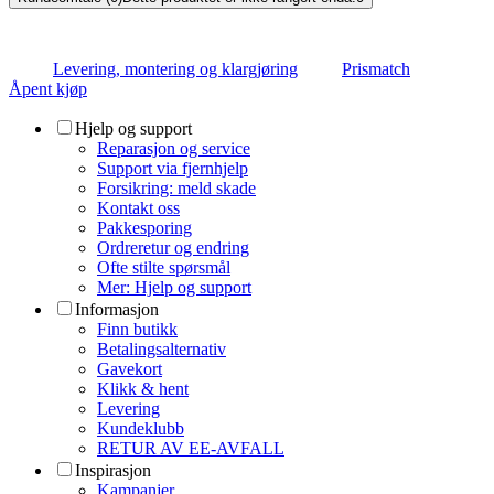
Levering, montering og klargjøring
Prismatch
Åpent kjøp
Hjelp og support
Reparasjon og service
Support via fjernhjelp
Forsikring: meld skade
Kontakt oss
Pakkesporing
Ordreretur og endring
Ofte stilte spørsmål
Mer: Hjelp og support
Informasjon
Finn butikk
Betalingsalternativ
Gavekort
Klikk & hent
Levering
Kundeklubb
RETUR AV EE-AVFALL
Inspirasjon
Kampanjer