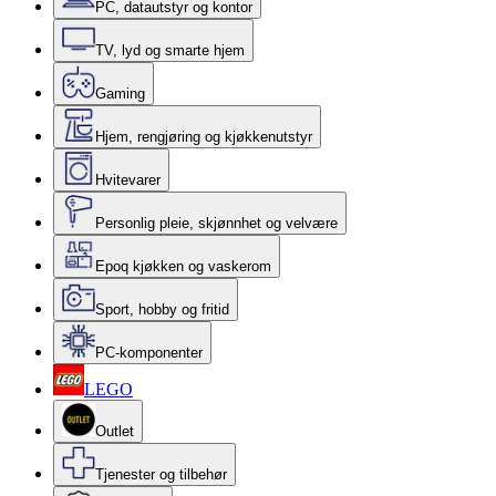
PC, datautstyr og kontor
TV, lyd og smarte hjem
Gaming
Hjem, rengjøring og kjøkkenutstyr
Hvitevarer
Personlig pleie, skjønnhet og velvære
Epoq kjøkken og vaskerom
Sport, hobby og fritid
PC-komponenter
LEGO
Outlet
Tjenester og tilbehør