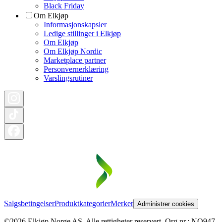
Black Friday
Om Elkjøp
Informasjonskapsler
Ledige stillinger i Elkjøp
Om Elkjøp
Om Elkjøp Nordic
Marketplace partner
Personvernerklæring
Varslingsrutiner
Salgsbetingelser
Produktkategorier
Merker
Administrer cookies
©2026 Elkjøp Norge AS. Alle rettigheter reservert. Org nr.: NO947