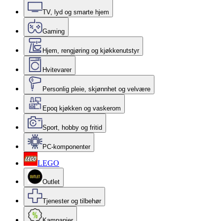
TV, lyd og smarte hjem
Gaming
Hjem, rengjøring og kjøkkenutstyr
Hvitevarer
Personlig pleie, skjønnhet og velvære
Epoq kjøkken og vaskerom
Sport, hobby og fritid
PC-komponenter
LEGO
Outlet
Tjenester og tilbehør
Kampanjer