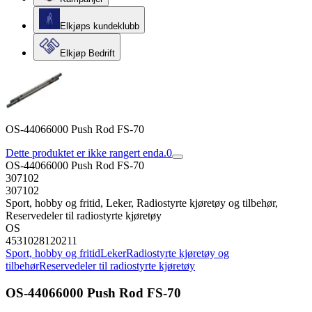
Elkjøps kundeklubb
Elkjøp Bedrift
OS-44066000 Push Rod FS-70
Dette produktet er ikke rangert enda.
0
OS-44066000 Push Rod FS-70
307102
307102
Sport, hobby og fritid, Leker, Radiostyrte kjøretøy og tilbehør,
Reservedeler til radiostyrte kjøretøy
OS
4531028120211
Sport, hobby og fritid
Leker
Radiostyrte kjøretøy og
tilbehør
Reservedeler til radiostyrte kjøretøy
OS-44066000 Push Rod FS-70