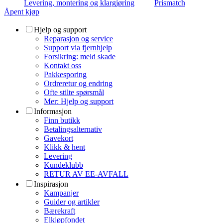
Levering, montering og klargjøring
Prismatch
Åpent kjøp
Hjelp og support
Reparasjon og service
Support via fjernhjelp
Forsikring: meld skade
Kontakt oss
Pakkesporing
Ordreretur og endring
Ofte stilte spørsmål
Mer: Hjelp og support
Informasjon
Finn butikk
Betalingsalternativ
Gavekort
Klikk & hent
Levering
Kundeklubb
RETUR AV EE-AVFALL
Inspirasjon
Kampanjer
Guider og artikler
Bærekraft
Elkjøpfondet