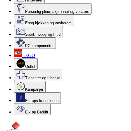
Hvitevarer
Personlig pleie, skjønnhet og velvære
Epoq kjøkken og vaskerom
Sport, hobby og fritid
PC-komponenter
LEGO
Outlet
Tjenester og tilbehør
Kampanjer
Elkjøps kundeklubb
Elkjøp Bedrift