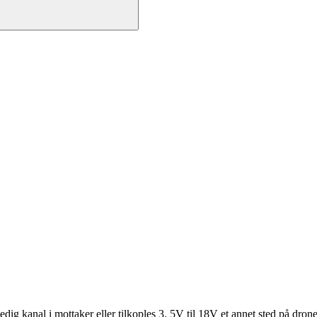
dig kanal i mottaker eller tilkoples 3. 5V til 18V et annet sted på dron