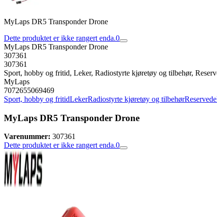
MyLaps DR5 Transponder Drone
Dette produktet er ikke rangert enda.
0
MyLaps DR5 Transponder Drone
307361
307361
Sport, hobby og fritid, Leker, Radiostyrte kjøretøy og tilbehør, Reserve
MyLaps
7072655069469
Sport, hobby og fritid
Leker
Radiostyrte kjøretøy og tilbehør
Reservedele
MyLaps DR5 Transponder Drone
Varenummer:
307361
Dette produktet er ikke rangert enda.
0