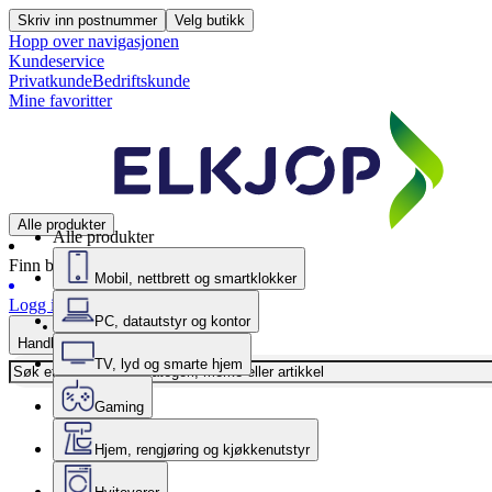
Skriv inn postnummer
Velg butikk
Hopp over navigasjonen
Kundeservice
Privatkunde
Bedriftskunde
Mine favoritter
Alle produkter
Alle produkter
Finn butikk
Mobil, nettbrett og smartklokker
Logg inn
PC, datautstyr og kontor
Handlekurv
TV, lyd og smarte hjem
Gaming
Hjem, rengjøring og kjøkkenutstyr