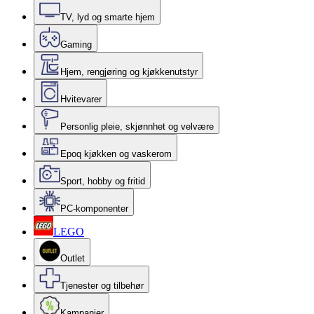
TV, lyd og smarte hjem
Gaming
Hjem, rengjøring og kjøkkenutstyr
Hvitevarer
Personlig pleie, skjønnhet og velvære
Epoq kjøkken og vaskerom
Sport, hobby og fritid
PC-komponenter
LEGO
Outlet
Tjenester og tilbehør
Kampanjer