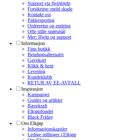
Support via fjernhjelp
Forsikring: meld skade
Kontakt oss
Pakkesporing
Ordreretur og endring
Ofte stilte spørsmål
Mer: Hjelp og support
Informasjon
Finn butikk
Betalingsalternativ
Gavekort
Klikk & hent
Levering
Kundeklubb
RETUR AV EE-AVFALL
Inspirasjon
Kampanjer
Guider og artikler
Bærekraft
Elkjøpfondet
Black Friday
Om Elkjøp
Informasjonskapsler
Ledige stillinger i Elkjøp