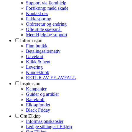
Support via fjernhjelp
Forsikring: meld skade
Kontakt oss
Pakkesporing
Ordreretur og endring
Ofte stilte spørsmål
Mer: Hjelp og support
Informasjon
Finn butikk
Betalingsalternativ
Gavekort
Klikk & hent
Levering
Kundeklubb
RETUR AV EE-AVFALL
Inspirasjon
Kampanjer
Guider og artikler
Bærekraft
Elkjøpfondet
Black Friday
Om Elkjøp
Informasjonskapsler
Ledige stillinger i Elkjøp
Om Elkjøp