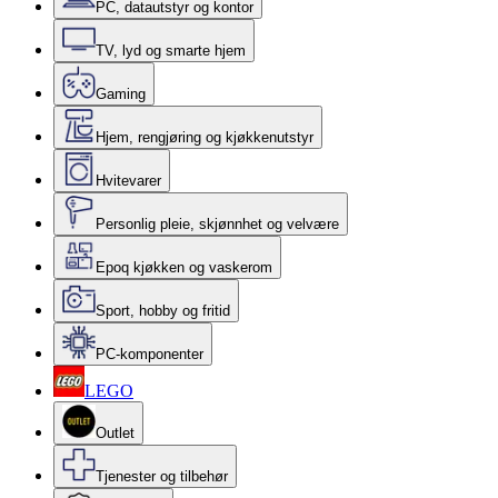
PC, datautstyr og kontor
TV, lyd og smarte hjem
Gaming
Hjem, rengjøring og kjøkkenutstyr
Hvitevarer
Personlig pleie, skjønnhet og velvære
Epoq kjøkken og vaskerom
Sport, hobby og fritid
PC-komponenter
LEGO
Outlet
Tjenester og tilbehør