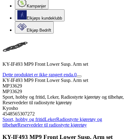
Kampanjer
Elkjøps kundeklubb
Elkjøp Bedrift
KY-IF493 MP9 Front Lower Susp. Arm set
Dette produktet er ikke rangert enda.
0
KY-IF493 MP9 Front Lower Susp. Arm set
MP33629
MP33629
Sport, hobby og fritid, Leker, Radiostyrte kjøretøy og tilbehør,
Reservedeler til radiostyrte kjøretøy
Kyosho
4548565307272
Sport, hobby og fritid
Leker
Radiostyrte kjøretøy og
tilbehør
Reservedeler til radiostyrte kjøretøy
KY-IF493 MP9 Front Lower Susp. Arm set