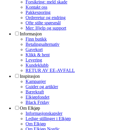
Forsikring: meld skade
Kontakt oss
Pakkesporing
Ordreretur og endring
Ofte stilte spørsmål
Mer: Hjelp og support
Informasjon
Finn butikk
Betalingsalternativ
Gavekort
Klikk & hent
Levering
Kundeklubb
RETUR AV EE-AVFALL
Inspirasjon
Kampanjer
Guider og artikler
Bærekraft
Elkjøpfondet
Black Friday
Om Elkjøp
Informasjonskapsler
Ledige stillinger i Elkjøp
Om Elkjøp
Om Elkjøp Nordic