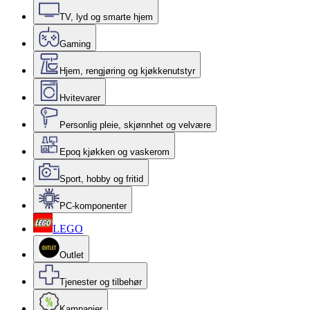
TV, lyd og smarte hjem
Gaming
Hjem, rengjøring og kjøkkenutstyr
Hvitevarer
Personlig pleie, skjønnhet og velvære
Epoq kjøkken og vaskerom
Sport, hobby og fritid
PC-komponenter
LEGO
Outlet
Tjenester og tilbehør
Kampanjer