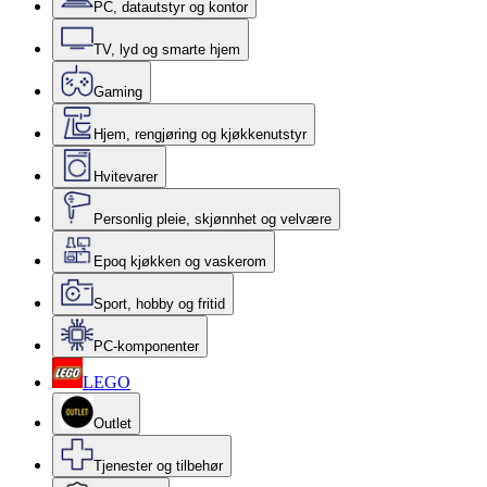
PC, datautstyr og kontor
TV, lyd og smarte hjem
Gaming
Hjem, rengjøring og kjøkkenutstyr
Hvitevarer
Personlig pleie, skjønnhet og velvære
Epoq kjøkken og vaskerom
Sport, hobby og fritid
PC-komponenter
LEGO
Outlet
Tjenester og tilbehør