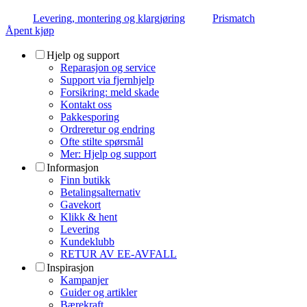
Levering, montering og klargjøring
Prismatch
Åpent kjøp
Hjelp og support
Reparasjon og service
Support via fjernhjelp
Forsikring: meld skade
Kontakt oss
Pakkesporing
Ordreretur og endring
Ofte stilte spørsmål
Mer: Hjelp og support
Informasjon
Finn butikk
Betalingsalternativ
Gavekort
Klikk & hent
Levering
Kundeklubb
RETUR AV EE-AVFALL
Inspirasjon
Kampanjer
Guider og artikler
Bærekraft