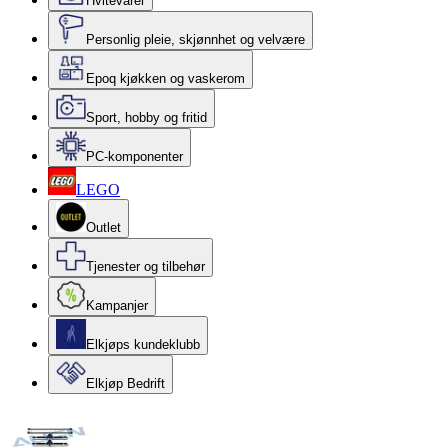
Hvitevarer
Personlig pleie, skjønnhet og velvære
Epoq kjøkken og vaskerom
Sport, hobby og fritid
PC-komponenter
LEGO
Outlet
Tjenester og tilbehør
Kampanjer
Elkjøps kundeklubb
Elkjøp Bedrift