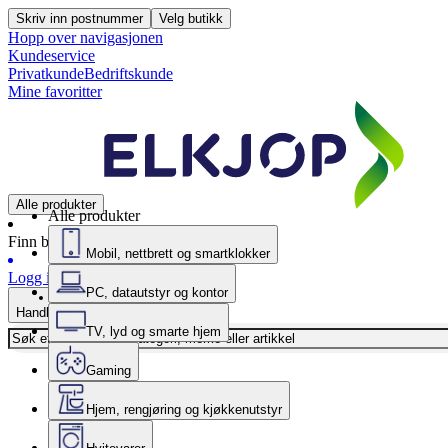
Skriv inn postnummer
Velg butikk
Hopp over navigasjonen
Kundeservice
Privatkunde
Bedriftskunde
Mine favoritter
Alle produkter
Alle produkter
Finn butikk
Mobil, nettbrett og smartklokker
Logg inn
PC, datautstyr og kontor
Handlekurv
TV, lyd og smarte hjem
Gaming
Hjem, rengjøring og kjøkkenutstyr