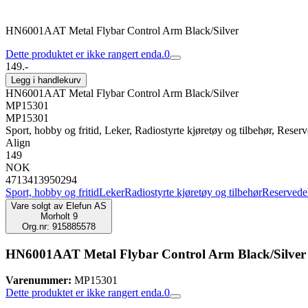
HN6001AAT Metal Flybar Control Arm Black/Silver
Dette produktet er ikke rangert enda.
0
149.-
Legg i handlekurv
HN6001AAT Metal Flybar Control Arm Black/Silver
MP15301
MP15301
Sport, hobby og fritid, Leker, Radiostyrte kjøretøy og tilbehør, Reserve
Align
149
NOK
4713413950294
Sport, hobby og fritid
Leker
Radiostyrte kjøretøy og tilbehør
Reservedele
Vare solgt av
Elefun AS
Morholt 9
Org.nr: 915885578
HN6001AAT Metal Flybar Control Arm Black/Silver
Varenummer:
MP15301
Dette produktet er ikke rangert enda.
0