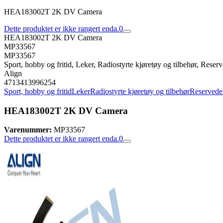
HEA183002T 2K DV Camera
Dette produktet er ikke rangert enda.
0
HEA183002T 2K DV Camera
MP33567
MP33567
Sport, hobby og fritid, Leker, Radiostyrte kjøretøy og tilbehør, Reserve
Align
4713413996254
Sport, hobby og fritid
Leker
Radiostyrte kjøretøy og tilbehør
Reservedele
HEA183002T 2K DV Camera
Varenummer:
MP33567
Dette produktet er ikke rangert enda.
0