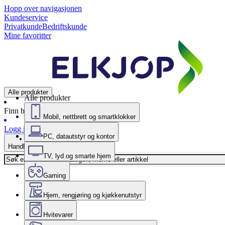
Hopp over navigasjonen
Kundeservice
Privatkunde
Bedriftskunde
Mine favoritter
Alle produkter
Alle produkter
Finn butikk
Mobil, nettbrett og smartklokker
Logg inn
PC, datautstyr og kontor
Handlekurv
TV, lyd og smarte hjem
Gaming
Hjem, rengjøring og kjøkkenutstyr
Hvitevarer