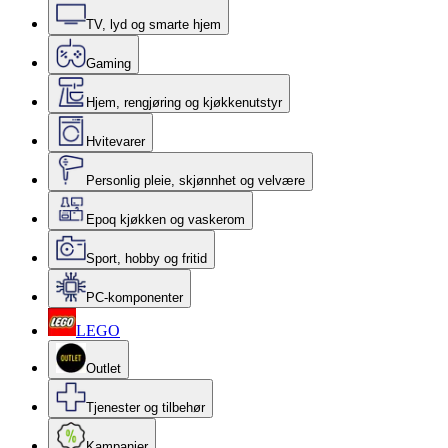
TV, lyd og smarte hjem
Gaming
Hjem, rengjøring og kjøkkenutstyr
Hvitevarer
Personlig pleie, skjønnhet og velvære
Epoq kjøkken og vaskerom
Sport, hobby og fritid
PC-komponenter
LEGO
Outlet
Tjenester og tilbehør
Kampanjer