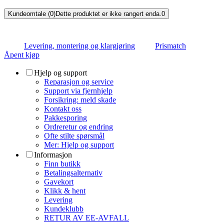
Kundeomtale (0)
Dette produktet er ikke rangert enda.
0
Levering, montering og klargjøring
Prismatch
Åpent kjøp
Hjelp og support
Reparasjon og service
Support via fjernhjelp
Forsikring: meld skade
Kontakt oss
Pakkesporing
Ordreretur og endring
Ofte stilte spørsmål
Mer: Hjelp og support
Informasjon
Finn butikk
Betalingsalternativ
Gavekort
Klikk & hent
Levering
Kundeklubb
RETUR AV EE-AVFALL