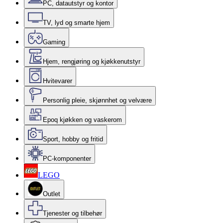
PC, datautstyr og kontor
TV, lyd og smarte hjem
Gaming
Hjem, rengjøring og kjøkkenutstyr
Hvitevarer
Personlig pleie, skjønnhet og velvære
Epoq kjøkken og vaskerom
Sport, hobby og fritid
PC-komponenter
LEGO
Outlet
Tjenester og tilbehør