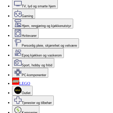
TV, lyd og smarte hjem
Gaming
Hjem, rengjøring og kjøkkenutstyr
Hvitevarer
Personlig pleie, skjønnhet og velvære
Epoq kjøkken og vaskerom
Sport, hobby og fritid
PC-komponenter
LEGO
Outlet
Tjenester og tilbehør
Kampanjer