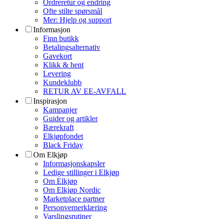
Ordreretur og endring
Ofte stilte spørsmål
Mer: Hjelp og support
Informasjon
Finn butikk
Betalingsalternativ
Gavekort
Klikk & hent
Levering
Kundeklubb
RETUR AV EE-AVFALL
Inspirasjon
Kampanjer
Guider og artikler
Bærekraft
Elkjøpfondet
Black Friday
Om Elkjøp
Informasjonskapsler
Ledige stillinger i Elkjøp
Om Elkjøp
Om Elkjøp Nordic
Marketplace partner
Personvernerklæring
Varslingsrutiner