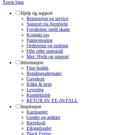
Åpent kjøp
Hjelp og support
Reparasjon og service
Support via fjernhjelp
Forsikring: meld skade
Kontakt oss
Pakkesporing
Ordreretur og endring
Ofte stilte spørsmål
Mer: Hjelp og support
Informasjon
Finn butikk
Betalingsalternativ
Gavekort
Klikk & hent
Levering
Kundeklubb
RETUR AV EE-AVFALL
Inspirasjon
Kampanjer
Guider og artikler
Bærekraft
Elkjøpfondet
Black Friday