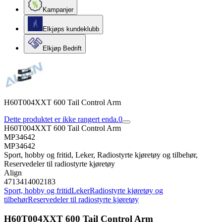
Kampanjer
Elkjøps kundeklubb
Elkjøp Bedrift
H60T004XXT 600 Tail Control Arm
Dette produktet er ikke rangert enda.
0
H60T004XXT 600 Tail Control Arm
MP34642
MP34642
Sport, hobby og fritid, Leker, Radiostyrte kjøretøy og tilbehør,
Reservedeler til radiostyrte kjøretøy
Align
4713414002183
Sport, hobby og fritid
Leker
Radiostyrte kjøretøy og
tilbehør
Reservedeler til radiostyrte kjøretøy
H60T004XXT 600 Tail Control Arm