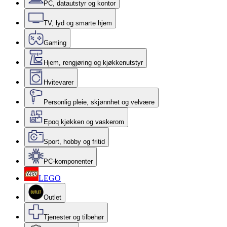
PC, datautstyr og kontor
TV, lyd og smarte hjem
Gaming
Hjem, rengjøring og kjøkkenutstyr
Hvitevarer
Personlig pleie, skjønnhet og velvære
Epoq kjøkken og vaskerom
Sport, hobby og fritid
PC-komponenter
LEGO
Outlet
Tjenester og tilbehør