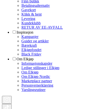
Finn butikk
Betalingsalternativ
Gavekort
Klikk & hent
Levering
Kundeklubb
RETUR AV EE-AVFALL
Inspirasjon
Kampanjer
Guider og artikler
Bærekraft
Elkjøpfondet
Black Friday
Om Elkjøp
Informasjonskapsler
Ledige stillinger i Elkjøp
Om Elkjøp
Om Elkjøp Nordic
Marketplace partner
Personvernerklæring
Varslingsrutiner