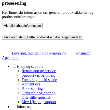
prosessering
Her finner du informasjon om generell produktsikkerhet og
produsentinformasjon
Vis sikkerhetsinformasjon
Kundeomtale (0)
Dette produktet er ikke rangert enda.
0
Levering, montering og klargjøring
Prismatch
Åpent kjøp
Hjelp og support
Reparasjon og service
Support via fjernhjelp
Forsikring: meld skade
Kontakt oss
Pakkesporing
Ordreretur og endring
Ofte stilte spørsmål
Mer: Hjelp og support
Informasjon