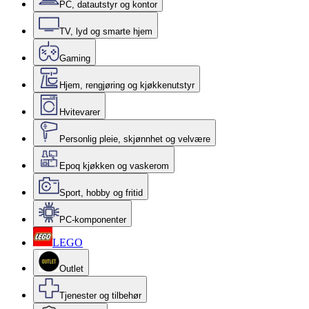
PC, datautstyr og kontor
TV, lyd og smarte hjem
Gaming
Hjem, rengjøring og kjøkkenutstyr
Hvitevarer
Personlig pleie, skjønnhet og velvære
Epoq kjøkken og vaskerom
Sport, hobby og fritid
PC-komponenter
LEGO
Outlet
Tjenester og tilbehør