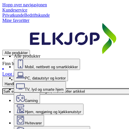
Hopp over navigasjonen
Kundeservice
Privatkunde
Bedriftskunde
Mine favoritter
Alle produkter
Alle produkter
Finn butikk
Mobil, nettbrett og smartklokker
Logg inn
PC, datautstyr og kontor
Handlekurv
TV, lyd og smarte hjem
Gaming
Hjem, rengjøring og kjøkkenutstyr
Hvitevarer