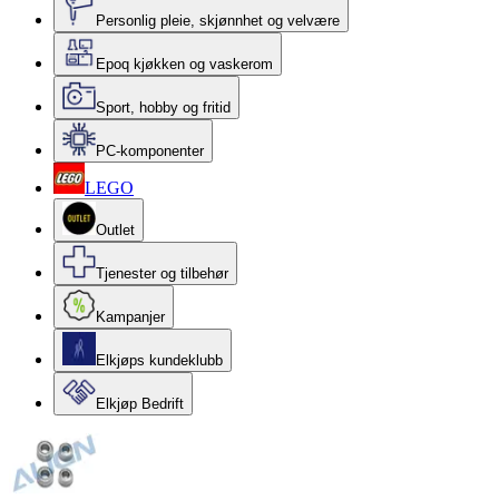
Personlig pleie, skjønnhet og velvære
Epoq kjøkken og vaskerom
Sport, hobby og fritid
PC-komponenter
LEGO
Outlet
Tjenester og tilbehør
Kampanjer
Elkjøps kundeklubb
Elkjøp Bedrift