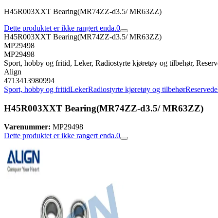
H45R003XXT Bearing(MR74ZZ-d3.5/ MR63ZZ)
Dette produktet er ikke rangert enda.
0
H45R003XXT Bearing(MR74ZZ-d3.5/ MR63ZZ)
MP29498
MP29498
Sport, hobby og fritid, Leker, Radiostyrte kjøretøy og tilbehør, Reserve
Align
4713413980994
Sport, hobby og fritid
Leker
Radiostyrte kjøretøy og tilbehør
Reservedele
H45R003XXT Bearing(MR74ZZ-d3.5/ MR63ZZ)
Varenummer:
MP29498
Dette produktet er ikke rangert enda.
0