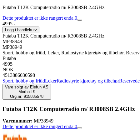
Futaba T12K Computerradio m/ R3008SB 2.4GHz
Dette produktet er ikke rangert enda.
0
4995.-
Legg i handlekurv
Futaba T12K Computerradio m/ R3008SB 2.4GHz
MP38949
MP38949
Sport, hobby og fritid, Leker, Radiostyrte kjøretøy og tilbehør, Reserve
Futaba
4995
NOK
4513886030598
Sport, hobby og fritid
Leker
Radiostyrte kjøretøy og tilbehør
Reservedele
Vare solgt av
Elefun AS
Morholt 9
Org.nr: 915885578
Futaba T12K Computerradio m/ R3008SB 2.4GHz
Varenummer:
MP38949
Dette produktet er ikke rangert enda.
0