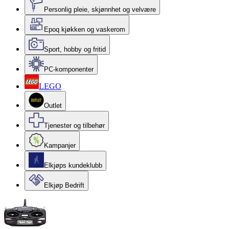
Personlig pleie, skjønnhet og velvære
Epoq kjøkken og vaskerom
Sport, hobby og fritid
PC-komponenter
LEGO
Outlet
Tjenester og tilbehør
Kampanjer
Elkjøps kundeklubb
Elkjøp Bedrift