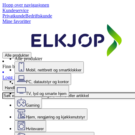
Hopp over navigasjonen
Kundeservice
Privatkunde
Bedriftskunde
Mine favoritter
Alle produkter
Alle produkter
Finn butikk
Mobil, nettbrett og smartklokker
Logg inn
PC, datautstyr og kontor
Handlekurv
TV, lyd og smarte hjem
Gaming
Hjem, rengjøring og kjøkkenutstyr
Hvitevarer