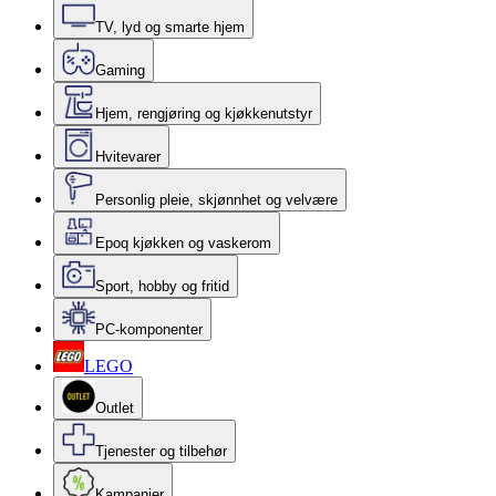
TV, lyd og smarte hjem
Gaming
Hjem, rengjøring og kjøkkenutstyr
Hvitevarer
Personlig pleie, skjønnhet og velvære
Epoq kjøkken og vaskerom
Sport, hobby og fritid
PC-komponenter
LEGO
Outlet
Tjenester og tilbehør
Kampanjer