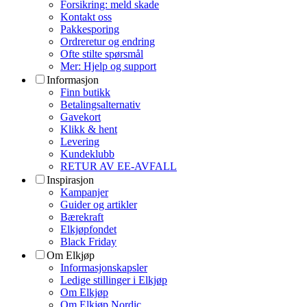
Forsikring: meld skade
Kontakt oss
Pakkesporing
Ordreretur og endring
Ofte stilte spørsmål
Mer: Hjelp og support
Informasjon
Finn butikk
Betalingsalternativ
Gavekort
Klikk & hent
Levering
Kundeklubb
RETUR AV EE-AVFALL
Inspirasjon
Kampanjer
Guider og artikler
Bærekraft
Elkjøpfondet
Black Friday
Om Elkjøp
Informasjonskapsler
Ledige stillinger i Elkjøp
Om Elkjøp
Om Elkjøp Nordic