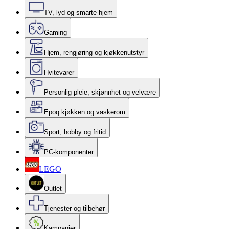
TV, lyd og smarte hjem
Gaming
Hjem, rengjøring og kjøkkenutstyr
Hvitevarer
Personlig pleie, skjønnhet og velvære
Epoq kjøkken og vaskerom
Sport, hobby og fritid
PC-komponenter
LEGO
Outlet
Tjenester og tilbehør
Kampanjer