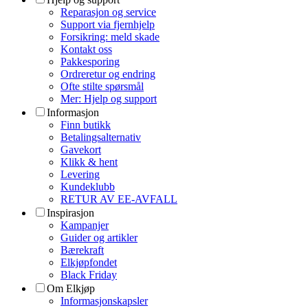
Reparasjon og service
Support via fjernhjelp
Forsikring: meld skade
Kontakt oss
Pakkesporing
Ordreretur og endring
Ofte stilte spørsmål
Mer: Hjelp og support
Informasjon
Finn butikk
Betalingsalternativ
Gavekort
Klikk & hent
Levering
Kundeklubb
RETUR AV EE-AVFALL
Inspirasjon
Kampanjer
Guider og artikler
Bærekraft
Elkjøpfondet
Black Friday
Om Elkjøp
Informasjonskapsler