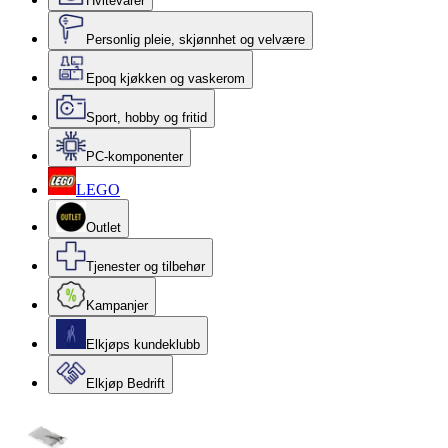
Hvitevarer
Personlig pleie, skjønnhet og velvære
Epoq kjøkken og vaskerom
Sport, hobby og fritid
PC-komponenter
LEGO
Outlet
Tjenester og tilbehør
Kampanjer
Elkjøps kundeklubb
Elkjøp Bedrift