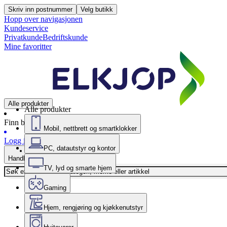
Skriv inn postnummer
Velg butikk
Hopp over navigasjonen
Kundeservice
Privatkunde
Bedriftskunde
Mine favoritter
Alle produkter
Alle produkter
Finn butikk
Mobil, nettbrett og smartklokker
Logg inn
PC, datautstyr og kontor
Handlekurv
TV, lyd og smarte hjem
Gaming
Hjem, rengjøring og kjøkkenutstyr