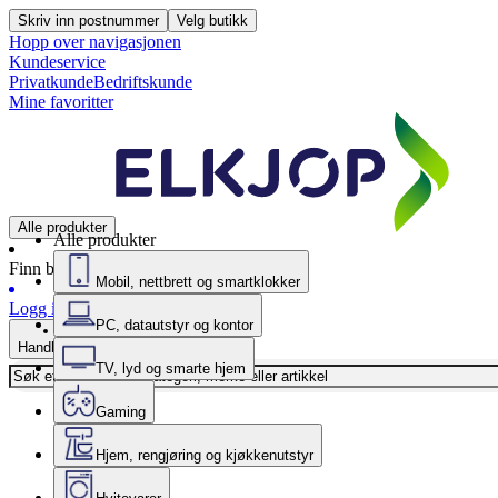
Skriv inn postnummer
Velg butikk
Hopp over navigasjonen
Kundeservice
Privatkunde
Bedriftskunde
Mine favoritter
Alle produkter
Alle produkter
Finn butikk
Mobil, nettbrett og smartklokker
Logg inn
PC, datautstyr og kontor
Handlekurv
TV, lyd og smarte hjem
Gaming
Hjem, rengjøring og kjøkkenutstyr