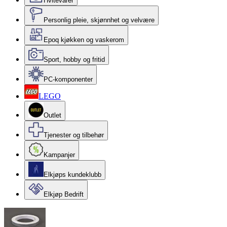
Hvitevarer
Personlig pleie, skjønnhet og velvære
Epoq kjøkken og vaskerom
Sport, hobby og fritid
PC-komponenter
LEGO
Outlet
Tjenester og tilbehør
Kampanjer
Elkjøps kundeklubb
Elkjøp Bedrift