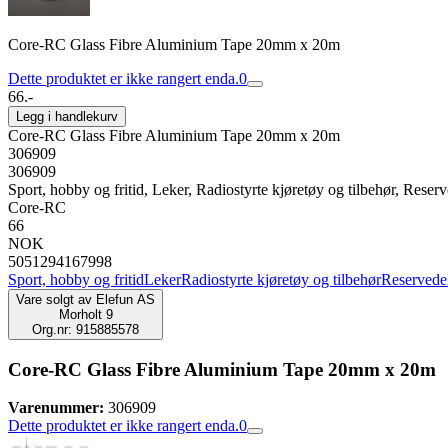
Core-RC Glass Fibre Aluminium Tape 20mm x 20m
Dette produktet er ikke rangert enda.
0
66.-
Legg i handlekurv
Core-RC Glass Fibre Aluminium Tape 20mm x 20m
306909
306909
Sport, hobby og fritid, Leker, Radiostyrte kjøretøy og tilbehør, Reserve
Core-RC
66
NOK
5051294167998
Sport, hobby og fritid
Leker
Radiostyrte kjøretøy og tilbehør
Reservedele
Vare solgt av
Elefun AS
Morholt 9
Org.nr: 915885578
Core-RC Glass Fibre Aluminium Tape 20mm x 20m
Varenummer:
306909
Dette produktet er ikke rangert enda.
0