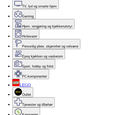
TV, lyd og smarte hjem
Gaming
Hjem, rengjøring og kjøkkenutstyr
Hvitevarer
Personlig pleie, skjønnhet og velvære
Epoq kjøkken og vaskerom
Sport, hobby og fritid
PC-komponenter
LEGO
Outlet
Tjenester og tilbehør
Kampanjer