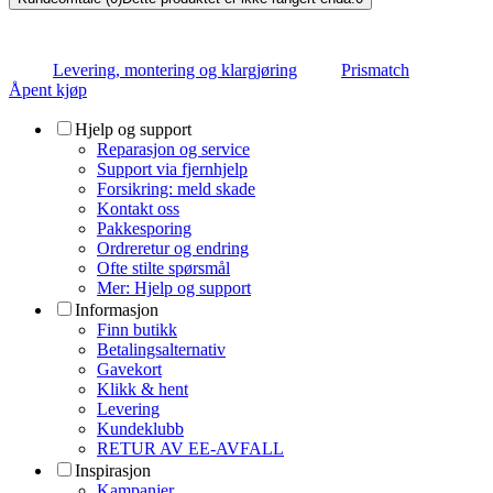
Levering, montering og klargjøring
Prismatch
Åpent kjøp
Hjelp og support
Reparasjon og service
Support via fjernhjelp
Forsikring: meld skade
Kontakt oss
Pakkesporing
Ordreretur og endring
Ofte stilte spørsmål
Mer: Hjelp og support
Informasjon
Finn butikk
Betalingsalternativ
Gavekort
Klikk & hent
Levering
Kundeklubb
RETUR AV EE-AVFALL
Inspirasjon
Kampanjer