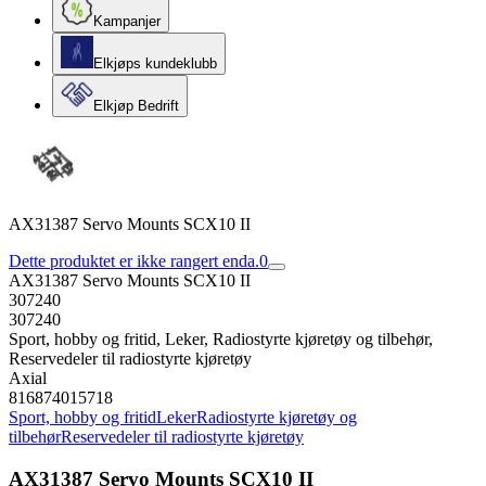
Kampanjer
Elkjøps kundeklubb
Elkjøp Bedrift
AX31387 Servo Mounts SCX10 II
Dette produktet er ikke rangert enda.
0
AX31387 Servo Mounts SCX10 II
307240
307240
Sport, hobby og fritid, Leker, Radiostyrte kjøretøy og tilbehør,
Reservedeler til radiostyrte kjøretøy
Axial
816874015718
Sport, hobby og fritid
Leker
Radiostyrte kjøretøy og
tilbehør
Reservedeler til radiostyrte kjøretøy
AX31387 Servo Mounts SCX10 II