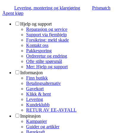
Levering, montering og klargjøring
Prismatch
Åpent kjøp
Hjelp og support
Reparasjon og service
Support via fjernhjelp
Forsikring: meld skade
Kontakt oss
Pakkesporing
Ordreretur og endring
Ofte stilte spørsmål
Mer: Hjelp og support
Informasjon
Finn butikk
Betalingsalternativ
Gavekort
Klikk & hent
Levering
Kundeklubb
RETUR AV EE-AVFALL
Inspirasjon
Kampanjer
Guider og artikler
Bærekraft