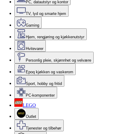
PC, datautstyr og kontor
TV, lyd og smarte hjem
Gaming
Hjem, rengjøring og kjøkkenutstyr
Hvitevarer
Personlig pleie, skjønnhet og velvære
Epoq kjøkken og vaskerom
Sport, hobby og fritid
PC-komponenter
LEGO
Outlet
Tjenester og tilbehør