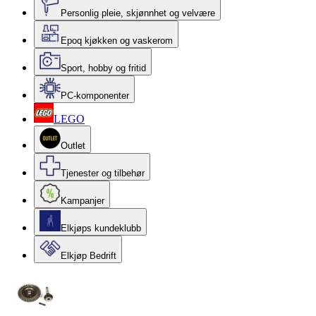
Personlig pleie, skjønnhet og velvære
Epoq kjøkken og vaskerom
Sport, hobby og fritid
PC-komponenter
LEGO
Outlet
Tjenester og tilbehør
Kampanjer
Elkjøps kundeklubb
Elkjøp Bedrift