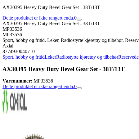
AX30395 Heavy Duty Bevel Gear Set - 38T/13T
Dette produktet er ikke rangert enda.
0
AX30395 Heavy Duty Bevel Gear Set - 38T/13T
MP33536
MP33536
Sport, hobby og fritid, Leker, Radiostyrte kjøretøy og tilbehør, Reserve
Axial
8774930040710
Sport, hobby og fritid
Leker
Radiostyrte kjøretøy og tilbehør
Reservedele
AX30395 Heavy Duty Bevel Gear Set - 38T/13T
Varenummer:
MP33536
Dette produktet er ikke rangert enda.
0