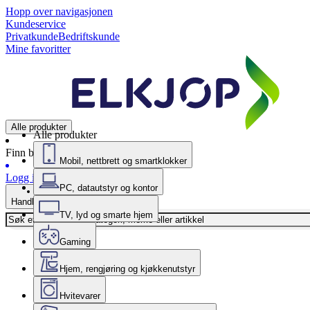
Hopp over navigasjonen
Kundeservice
Privatkunde
Bedriftskunde
Mine favoritter
Alle produkter
Alle produkter
Finn butikk
Mobil, nettbrett og smartklokker
Logg inn
PC, datautstyr og kontor
Handlekurv
TV, lyd og smarte hjem
Gaming
Hjem, rengjøring og kjøkkenutstyr
Hvitevarer