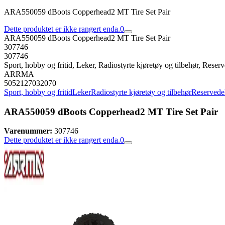
ARA550059 dBoots Copperhead2 MT Tire Set Pair
Dette produktet er ikke rangert enda.
0
ARA550059 dBoots Copperhead2 MT Tire Set Pair
307746
307746
Sport, hobby og fritid, Leker, Radiostyrte kjøretøy og tilbehør, Reserve
ARRMA
5052127032070
Sport, hobby og fritid
Leker
Radiostyrte kjøretøy og tilbehør
Reservedele
ARA550059 dBoots Copperhead2 MT Tire Set Pair
Varenummer:
307746
Dette produktet er ikke rangert enda.
0