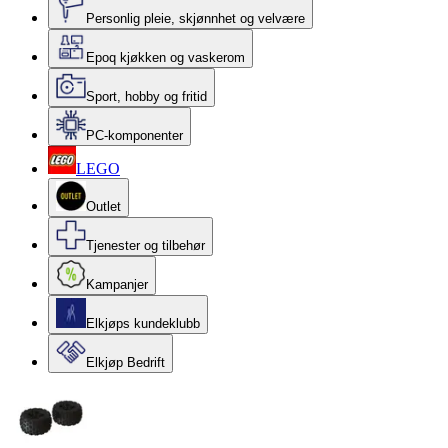
Personlig pleie, skjønnhet og velvære
Epoq kjøkken og vaskerom
Sport, hobby og fritid
PC-komponenter
LEGO
Outlet
Tjenester og tilbehør
Kampanjer
Elkjøps kundeklubb
Elkjøp Bedrift