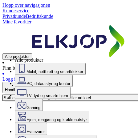
Hopp over navigasjonen
Kundeservice
Privatkunde
Bedriftskunde
Mine favoritter
Alle produkter
Alle produkter
Finn butikk
Mobil, nettbrett og smartklokker
Logg inn
PC, datautstyr og kontor
Handlekurv
TV, lyd og smarte hjem
Gaming
Hjem, rengjøring og kjøkkenutstyr
Hvitevarer