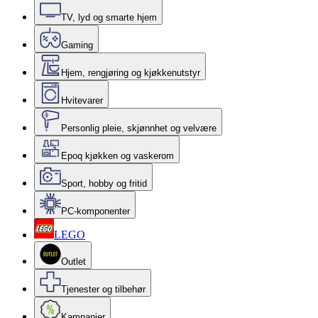
TV, lyd og smarte hjem
Gaming
Hjem, rengjøring og kjøkkenutstyr
Hvitevarer
Personlig pleie, skjønnhet og velvære
Epoq kjøkken og vaskerom
Sport, hobby og fritid
PC-komponenter
LEGO
Outlet
Tjenester og tilbehør
Kampanjer