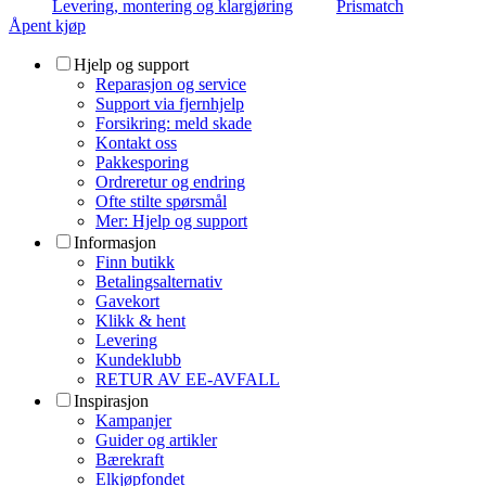
Levering, montering og klargjøring
Prismatch
Åpent kjøp
Hjelp og support
Reparasjon og service
Support via fjernhjelp
Forsikring: meld skade
Kontakt oss
Pakkesporing
Ordreretur og endring
Ofte stilte spørsmål
Mer: Hjelp og support
Informasjon
Finn butikk
Betalingsalternativ
Gavekort
Klikk & hent
Levering
Kundeklubb
RETUR AV EE-AVFALL
Inspirasjon
Kampanjer
Guider og artikler
Bærekraft
Elkjøpfondet