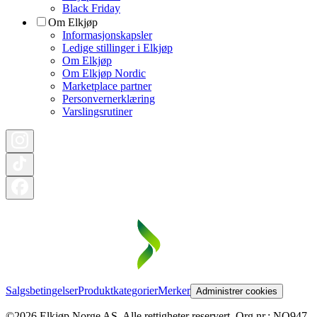
Black Friday
Om Elkjøp
Informasjonskapsler
Ledige stillinger i Elkjøp
Om Elkjøp
Om Elkjøp Nordic
Marketplace partner
Personvernerklæring
Varslingsrutiner
Salgsbetingelser
Produktkategorier
Merker
Administrer cookies
©2026 Elkjøp Norge AS. Alle rettigheter reservert. Org nr.: NO947