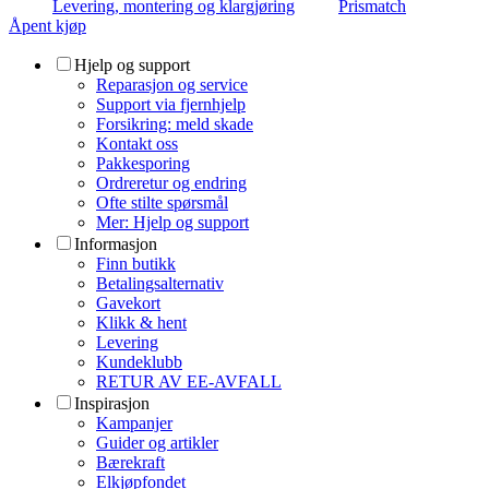
Levering, montering og klargjøring
Prismatch
Åpent kjøp
Hjelp og support
Reparasjon og service
Support via fjernhjelp
Forsikring: meld skade
Kontakt oss
Pakkesporing
Ordreretur og endring
Ofte stilte spørsmål
Mer: Hjelp og support
Informasjon
Finn butikk
Betalingsalternativ
Gavekort
Klikk & hent
Levering
Kundeklubb
RETUR AV EE-AVFALL
Inspirasjon
Kampanjer
Guider og artikler
Bærekraft
Elkjøpfondet