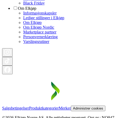
Black Friday
Om Elkjøp
Informasjonskapsler
Ledige stillinger i Elkjøp
Om Elkjøp
Om Elkjøp Nordic
Marketplace partner
Personvernerklæring
Varslingsrutiner
Salgsbetingelser
Produktkategorier
Merker
Administrer cookies
©2026 Elkjøp Norge AS. Alle rettigheter reservert. Org nr.: NO947