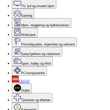
TV, lyd og smarte hjem
Gaming
Hjem, rengjøring og kjøkkenutstyr
Hvitevarer
Personlig pleie, skjønnhet og velvære
Epoq kjøkken og vaskerom
Sport, hobby og fritid
PC-komponenter
LEGO
Outlet
Tjenester og tilbehør
Kampanjer