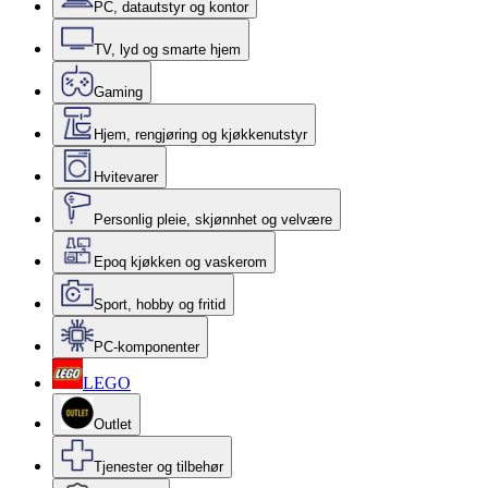
PC, datautstyr og kontor
TV, lyd og smarte hjem
Gaming
Hjem, rengjøring og kjøkkenutstyr
Hvitevarer
Personlig pleie, skjønnhet og velvære
Epoq kjøkken og vaskerom
Sport, hobby og fritid
PC-komponenter
LEGO
Outlet
Tjenester og tilbehør