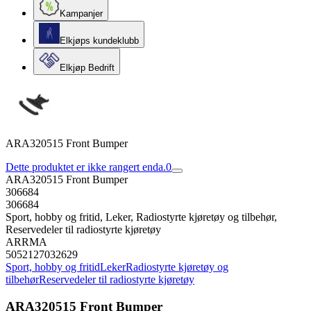
Kampanjer
Elkjøps kundeklubb
Elkjøp Bedrift
ARA320515 Front Bumper
Dette produktet er ikke rangert enda.
0
ARA320515 Front Bumper
306684
306684
Sport, hobby og fritid, Leker, Radiostyrte kjøretøy og tilbehør,
Reservedeler til radiostyrte kjøretøy
ARRMA
5052127032629
Sport, hobby og fritid
Leker
Radiostyrte kjøretøy og
tilbehør
Reservedeler til radiostyrte kjøretøy
ARA320515 Front Bumper