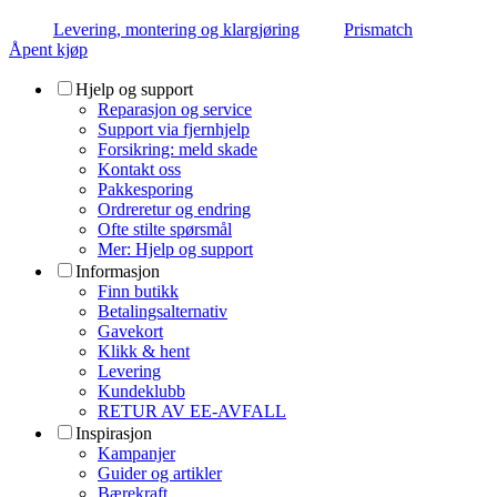
Levering, montering og klargjøring
Prismatch
Åpent kjøp
Hjelp og support
Reparasjon og service
Support via fjernhjelp
Forsikring: meld skade
Kontakt oss
Pakkesporing
Ordreretur og endring
Ofte stilte spørsmål
Mer: Hjelp og support
Informasjon
Finn butikk
Betalingsalternativ
Gavekort
Klikk & hent
Levering
Kundeklubb
RETUR AV EE-AVFALL
Inspirasjon
Kampanjer
Guider og artikler
Bærekraft