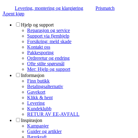
Levering, montering og klargjøring
Prismatch
Åpent kjøp
Hjelp og support
Reparasjon og service
Support via fjernhjelp
Forsikring: meld skade
Kontakt oss
Pakkesporing
Ordreretur og endring
Ofte stilte spørsmål
Mer: Hjelp og support
Informasjon
Finn butikk
Betalingsalternativ
Gavekort
Klikk & hent
Levering
Kundeklubb
RETUR AV EE-AVFALL
Inspirasjon
Kampanjer
Guider og artikler
Bærekraft