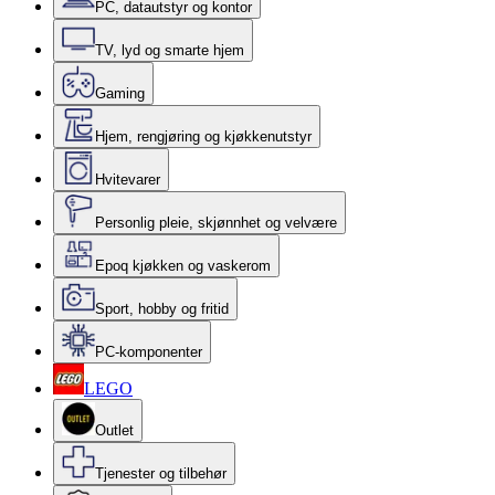
PC, datautstyr og kontor
TV, lyd og smarte hjem
Gaming
Hjem, rengjøring og kjøkkenutstyr
Hvitevarer
Personlig pleie, skjønnhet og velvære
Epoq kjøkken og vaskerom
Sport, hobby og fritid
PC-komponenter
LEGO
Outlet
Tjenester og tilbehør