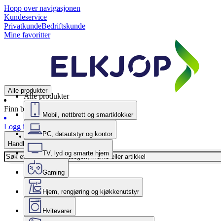
Hopp over navigasjonen
Kundeservice
Privatkunde
Bedriftskunde
Mine favoritter
Alle produkter
Alle produkter
Finn butikk
Mobil, nettbrett og smartklokker
Logg inn
PC, datautstyr og kontor
Handlekurv
TV, lyd og smarte hjem
Gaming
Hjem, rengjøring og kjøkkenutstyr
Hvitevarer