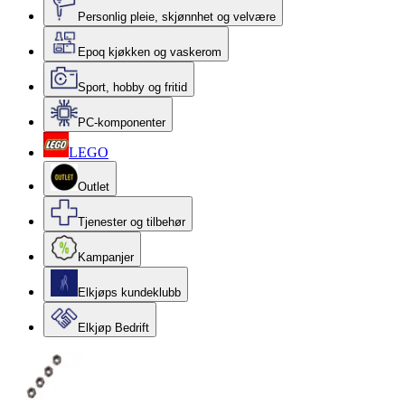
Personlig pleie, skjønnhet og velvære
Epoq kjøkken og vaskerom
Sport, hobby og fritid
PC-komponenter
LEGO
Outlet
Tjenester og tilbehør
Kampanjer
Elkjøps kundeklubb
Elkjøp Bedrift