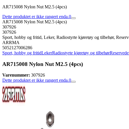
AR715008 Nylon Nut M2.5 (4pcs)
Dette produktet er ikke rangert enda.
0
AR715008 Nylon Nut M2.5 (4pcs)
307926
307926
Sport, hobby og fritid, Leker, Radiostyrte kjøretøy og tilbehør, Reserve
ARRMA
5052127006286
Sport, hobby og fritid
Leker
Radiostyrte kjøretøy og tilbehør
Reservedele
AR715008 Nylon Nut M2.5 (4pcs)
Varenummer:
307926
Dette produktet er ikke rangert enda.
0