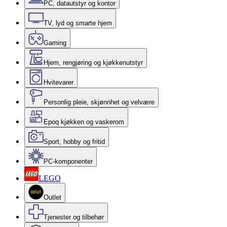
PC, datautstyr og kontor
TV, lyd og smarte hjem
Gaming
Hjem, rengjøring og kjøkkenutstyr
Hvitevarer
Personlig pleie, skjønnhet og velvære
Epoq kjøkken og vaskerom
Sport, hobby og fritid
PC-komponenter
LEGO
Outlet
Tjenester og tilbehør