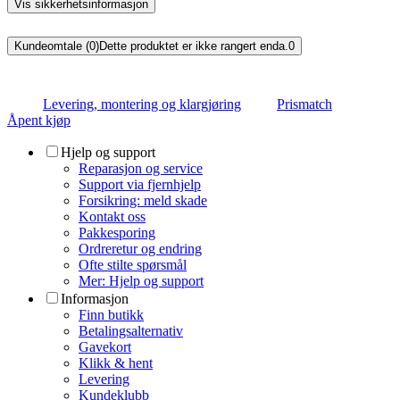
Vis sikkerhetsinformasjon
Kundeomtale (0)
Dette produktet er ikke rangert enda.
0
Levering, montering og klargjøring
Prismatch
Åpent kjøp
Hjelp og support
Reparasjon og service
Support via fjernhjelp
Forsikring: meld skade
Kontakt oss
Pakkesporing
Ordreretur og endring
Ofte stilte spørsmål
Mer: Hjelp og support
Informasjon
Finn butikk
Betalingsalternativ
Gavekort
Klikk & hent
Levering
Kundeklubb