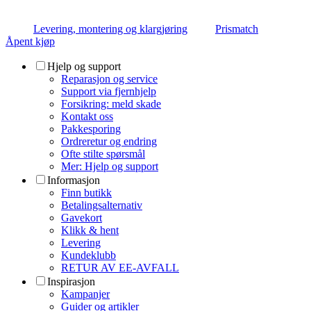
Levering, montering og klargjøring
Prismatch
Åpent kjøp
Hjelp og support
Reparasjon og service
Support via fjernhjelp
Forsikring: meld skade
Kontakt oss
Pakkesporing
Ordreretur og endring
Ofte stilte spørsmål
Mer: Hjelp og support
Informasjon
Finn butikk
Betalingsalternativ
Gavekort
Klikk & hent
Levering
Kundeklubb
RETUR AV EE-AVFALL
Inspirasjon
Kampanjer
Guider og artikler