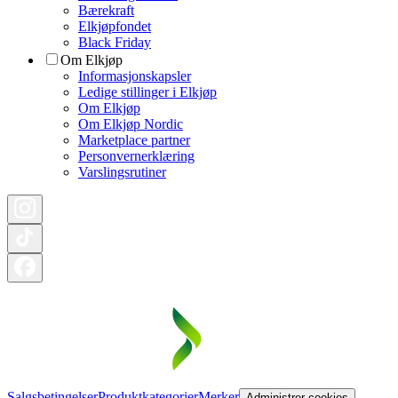
Bærekraft
Elkjøpfondet
Black Friday
Om Elkjøp
Informasjonskapsler
Ledige stillinger i Elkjøp
Om Elkjøp
Om Elkjøp Nordic
Marketplace partner
Personvernerklæring
Varslingsrutiner
Salgsbetingelser
Produktkategorier
Merker
Administrer cookies