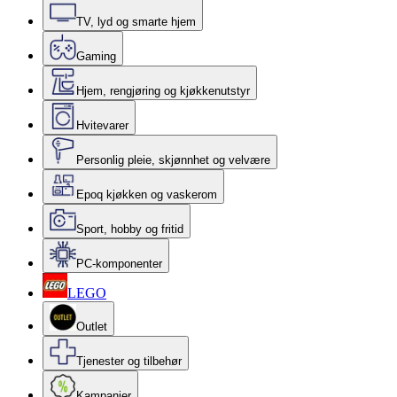
TV, lyd og smarte hjem
Gaming
Hjem, rengjøring og kjøkkenutstyr
Hvitevarer
Personlig pleie, skjønnhet og velvære
Epoq kjøkken og vaskerom
Sport, hobby og fritid
PC-komponenter
LEGO
Outlet
Tjenester og tilbehør
Kampanjer