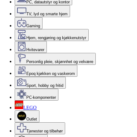
PC, datautstyr og kontor
TV, lyd og smarte hjem
Gaming
Hjem, rengjøring og kjøkkenutstyr
Hvitevarer
Personlig pleie, skjønnhet og velvære
Epoq kjøkken og vaskerom
Sport, hobby og fritid
PC-komponenter
LEGO
Outlet
Tjenester og tilbehør