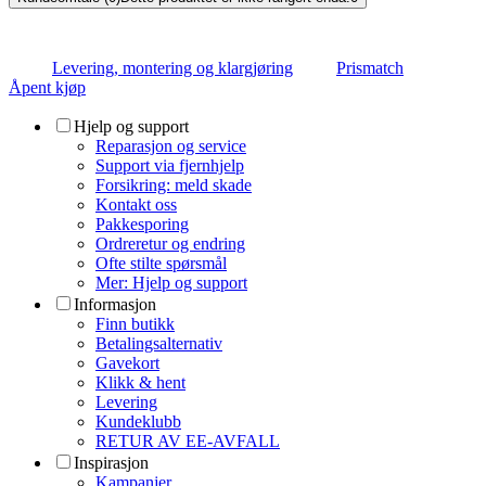
Levering, montering og klargjøring
Prismatch
Åpent kjøp
Hjelp og support
Reparasjon og service
Support via fjernhjelp
Forsikring: meld skade
Kontakt oss
Pakkesporing
Ordreretur og endring
Ofte stilte spørsmål
Mer: Hjelp og support
Informasjon
Finn butikk
Betalingsalternativ
Gavekort
Klikk & hent
Levering
Kundeklubb
RETUR AV EE-AVFALL
Inspirasjon
Kampanjer