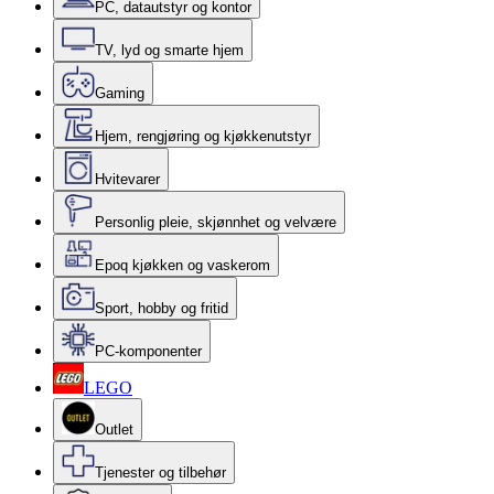
PC, datautstyr og kontor
TV, lyd og smarte hjem
Gaming
Hjem, rengjøring og kjøkkenutstyr
Hvitevarer
Personlig pleie, skjønnhet og velvære
Epoq kjøkken og vaskerom
Sport, hobby og fritid
PC-komponenter
LEGO
Outlet
Tjenester og tilbehør