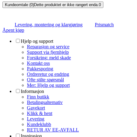
Kundeomtale (0)
Dette produktet er ikke rangert enda.
0
Levering, montering og klargjøring
Prismatch
Åpent kjøp
Hjelp og support
Reparasjon og service
Support via fjernhjelp
Forsikring: meld skade
Kontakt oss
Pakkesporing
Ordreretur og endring
Ofte stilte spørsmål
Mer: Hjelp og support
Informasjon
Finn butikk
Betalingsalternativ
Gavekort
Klikk & hent
Levering
Kundeklubb
RETUR AV EE-AVFALL
Inspirasjon