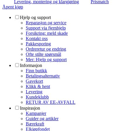
Levering, montering og klargjøring
Prismatch
Åpent kjøp
Hjelp og support
Reparasjon og service
Support via fjernhjelp
Forsikring: meld skade
Kontakt oss
Pakkesporing
Ordreretur og endring
Ofte stilte spørsmål
Mer: Hjelp og support
Informasjon
Finn butikk
Betalingsalternativ
Gavekort
Klikk & hent
Levering
Kundeklubb
RETUR AV EE-AVFALL
Inspirasjon
Kampanjer
Guider og artikler
Bærekraft
Elkjøpfondet