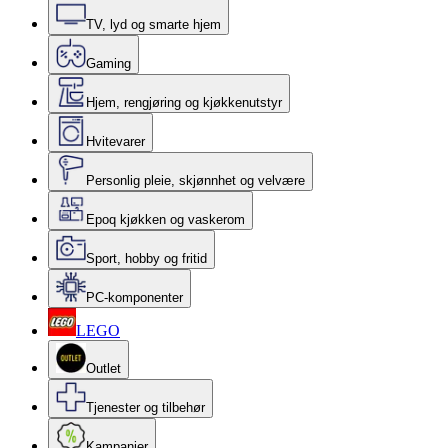
TV, lyd og smarte hjem
Gaming
Hjem, rengjøring og kjøkkenutstyr
Hvitevarer
Personlig pleie, skjønnhet og velvære
Epoq kjøkken og vaskerom
Sport, hobby og fritid
PC-komponenter
LEGO
Outlet
Tjenester og tilbehør
Kampanjer