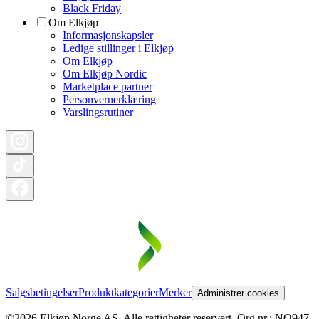
Black Friday
Om Elkjøp
Informasjonskapsler
Ledige stillinger i Elkjøp
Om Elkjøp
Om Elkjøp Nordic
Marketplace partner
Personvernerklæring
Varslingsrutiner
Salgsbetingelser
Produktkategorier
Merker
Administrer cookies
©2026 Elkjøp Norge AS. Alle rettigheter reservert. Org nr.: NO947