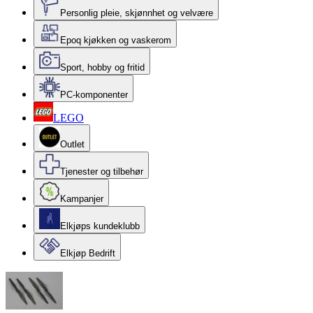
Personlig pleie, skjønnhet og velvære
Epoq kjøkken og vaskerom
Sport, hobby og fritid
PC-komponenter
LEGO
Outlet
Tjenester og tilbehør
Kampanjer
Elkjøps kundeklubb
Elkjøp Bedrift