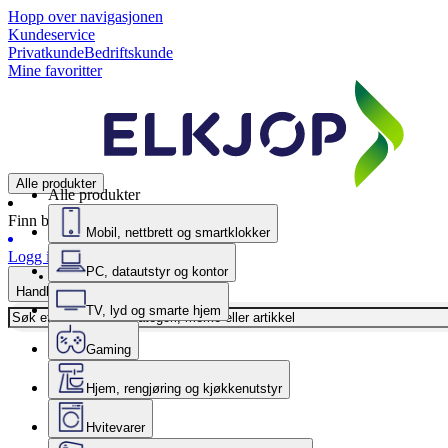
Hopp over navigasjonen
Kundeservice
Privatkunde
Bedriftskunde
Mine favoritter
Alle produkter
Alle produkter
Finn butikk
Mobil, nettbrett og smartklokker
Logg inn
PC, datautstyr og kontor
Handlekurv
TV, lyd og smarte hjem
Gaming
Hjem, rengjøring og kjøkkenutstyr
Hvitevarer