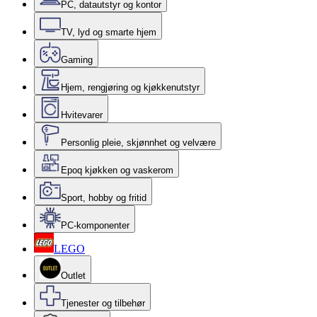
PC, datautstyr og kontor
TV, lyd og smarte hjem
Gaming
Hjem, rengjøring og kjøkkenutstyr
Hvitevarer
Personlig pleie, skjønnhet og velvære
Epoq kjøkken og vaskerom
Sport, hobby og fritid
PC-komponenter
LEGO
Outlet
Tjenester og tilbehør