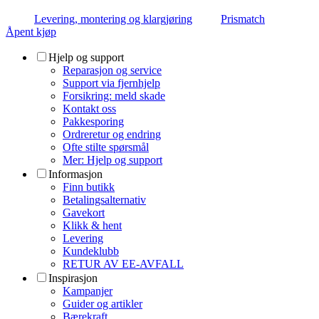
Levering, montering og klargjøring
Prismatch
Åpent kjøp
Hjelp og support
Reparasjon og service
Support via fjernhjelp
Forsikring: meld skade
Kontakt oss
Pakkesporing
Ordreretur og endring
Ofte stilte spørsmål
Mer: Hjelp og support
Informasjon
Finn butikk
Betalingsalternativ
Gavekort
Klikk & hent
Levering
Kundeklubb
RETUR AV EE-AVFALL
Inspirasjon
Kampanjer
Guider og artikler
Bærekraft